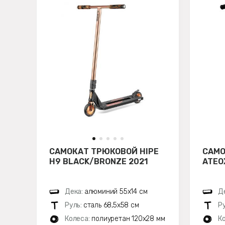
САМОКАТ ТРЮКОВОЙ HIPE
САМО
H9 BLACK/BRONZE 2021
ATEO
Дека:
алюминий 55х14 см
Д
Руль:
сталь 68,5х58 см
Р
Колеса:
полиуретан 120x28 мм
К