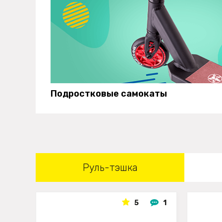
Подростковые самокаты
Руль-тэшка
5
1