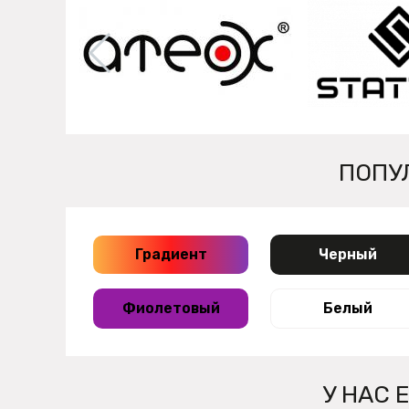
ПОПУ
Градиент
Черный
Фиолетовый
Белый
У НАС