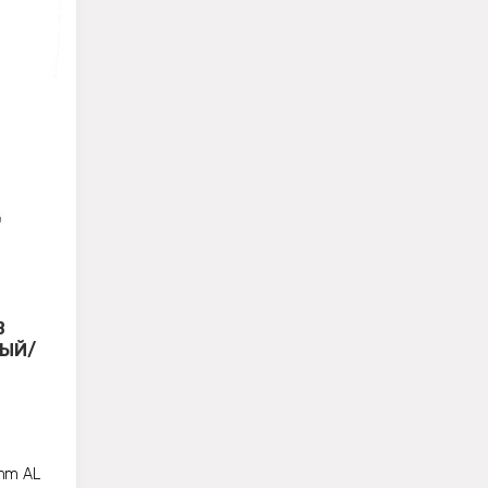
В
НЫЙ/
mm AL