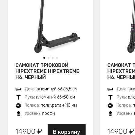
САМОКАТ ТРЮКОВОЙ
САМОКАТ 
HIPEXTREME HIPEXTREME
HIPEXTREM
H6, ЧЕРНЫЙ
H6, ЧЕРН
Дека:
алюминий 56х15,5 см
Дека:
алю
Руль:
алюминий 65x58 см
Руль:
алю
Колеса:
полиуретан 110 мм
Колеса:
п
Уровень:
профи
Уровень:
14900 ₽
14900 ₽
В корзину