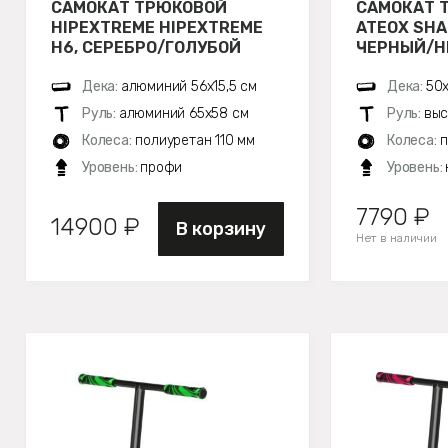
САМОКАТ ТРЮКОВОЙ
САМОКАТ 
HIPEXTREME HIPEXTREME
ATEOX SHA
H6, СЕРЕБРО/ГОЛУБОЙ
ЧЕРНЫЙ/НЕ
Дека:
алюминий 56х15,5 см
Дека:
50х
Руль:
алюминий 65x58 см
Руль:
выс
Колеса:
полиуретан 110 мм
Колеса:
п
Уровень:
профи
Уровень:
7790 ₽
14900 ₽
В корзину
Нет в наличии