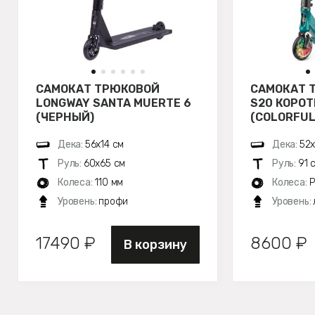
САМОКАТ ТРЮКОВОЙ
САМОКАТ 
LONGWAY SANTA MUERTE 6
S20 КОРОТ
(ЧЕРНЫЙ)
(COLORFUL
Дека:
56х14 см
Дека:
52х
Руль:
60х65 см
Руль:
91 
Колеса:
110 мм
Колеса:
P
Уровень:
профи
Уровень:
17490 ₽
8600 ₽
В корзину