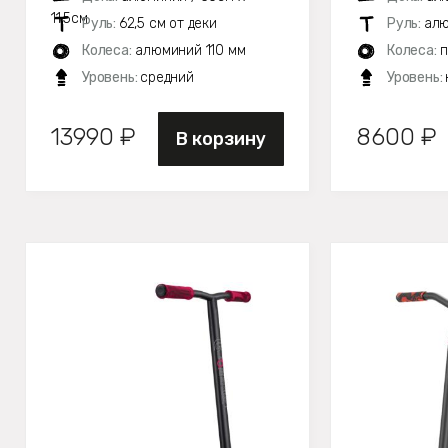
11,5см
Руль:
62,5 см от деки
Руль:
алю
Колеса:
алюминий 110 мм
Колеса:
п
Уровень:
средний
Уровень:
13990 ₽
8600 ₽
В корзину