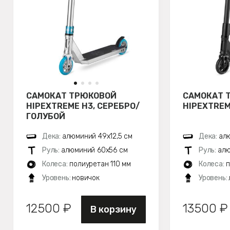
САМОКАТ ТРЮКОВОЙ
САМОКАТ 
HIPEXTREME H3, СЕРЕБРО/
HIPEXTREM
ГОЛУБОЙ
Дека:
алюминий 49х12,5 см
Дека:
алю
Руль:
алюминий 60х56 см
Руль:
алю
Колеса:
полиуретан 110 мм
Колеса:
п
Уровень:
новичок
Уровень:
12500 ₽
13500 ₽
В корзину