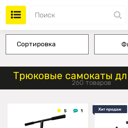
Ф
Трюковые самокаты дл
260 товаров
5
1