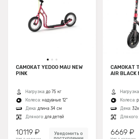
САМОКАТ YEDOO MAU NEW
САМОКАТ 
PINK
AIR BLACK
Нагрузка:
до 75 кг
Нагрузка
Колеса:
надувные 12"
Колеса:
р
Дека:
длина 34 см
Дека:
32х
Для кого:
для детей
Для кого
10119 ₽
6669 ₽
Уведомить о
поступлении
Нет в наличии
Нет в наличии