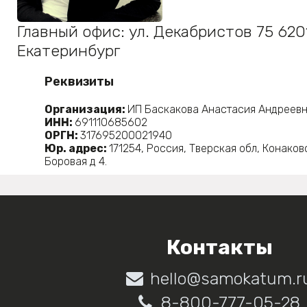
Главный офис:
ул. Декабристов 75
620
Екатеринбург
Реквизиты
Организация:
ИП Баскакова Анастасия Андреев
ИНН:
691110685602
ОРГН:
317695200021940
Юр. адрес:
171254, Россия, Тверская обл, Конаков
Боровая д 4.
Контакты
hello@samokatum.r
8-800-777-05-28