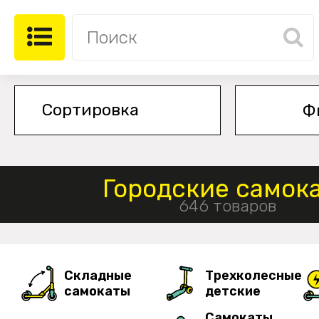
Ф
Городские самок
646 товаров
Складные
Трехколесные
самокаты
детские
Самокаты