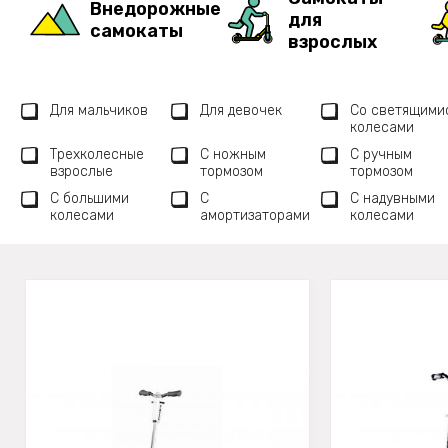
Внедорожные
для
самокаты
взрослых
Для мальчиков
Для девочек
Со светящими
колесами
Трехколесные
С ножным
С ручным
взрослые
тормозом
тормозом
С большими
С
С надувными
колесами
амортизаторами
колесами