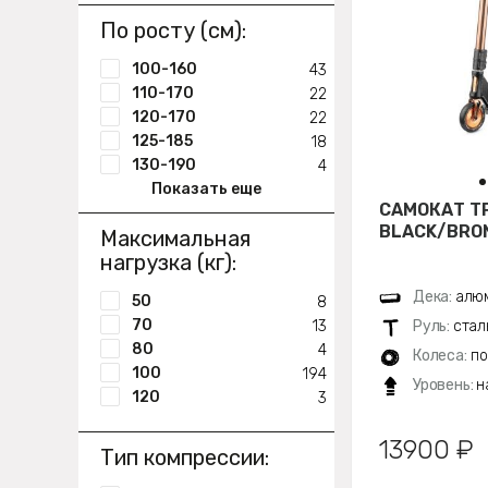
По росту (см):
100-160
43
110-170
22
120-170
22
125-185
18
130-190
4
Показать еще
САМОКАТ Т
BLACK/BRON
Максимальная
нагрузка (кг):
Дека:
алюм
50
8
70
13
Руль:
стал
80
4
Колеса:
по
100
194
Уровень:
н
120
3
13900 ₽
Тип компрессии: