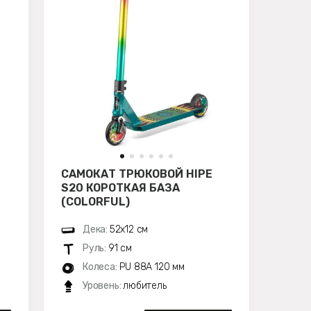
САМОКАТ ТРЮКОВОЙ HIPE
S20 КОРОТКАЯ БАЗА
(COLORFUL)
Дека:
52х12 см
Руль:
91 см
Колеса:
PU 88A 120 мм
Уровень:
любитель