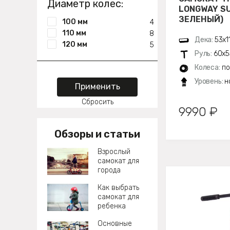
Диаметр колес:
LONGWAY S
ЗЕЛЕНЫЙ)
100 мм
4
110 мм
8
Дека:
53х1
120 мм
5
Руль:
60х5
Колеса:
по
Уровень:
н
Применить
Сбросить
9990 ₽
Обзоры и статьи
Взрослый
самокат для
города
Как выбрать
самокат для
ребенка
Основные