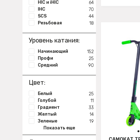
HIC и iHIC
64
IHC
70
SCS
44
Резьбовая
18
Уровень катания:
Начинающий
152
Профи
25
Средний
90
Цвет:
Белый
25
Голубой
11
Градиент
33
Желтый
14
Зеленые
19
Показать еще
САМОКАТ Т