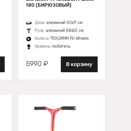
180 (БИРЮЗОВЫЙ)
Дека:
алюминий 50х11 см
Руль:
алюминий 58х55 см
Колеса:
110X24MM PU Wheels
Уровень:
любитель
5990 ₽
В корзину