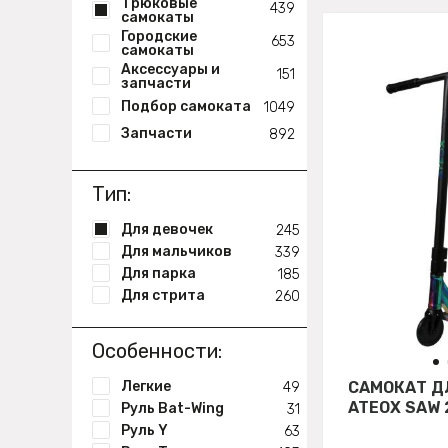
Трюковые
439
самокаты
Городские
653
самокаты
Аксессуары и
151
запчасти
Подбор самоката
1049
Запчасти
892
Тип:
Для девочек
245
Для мальчиков
339
Для парка
185
Для стрита
260
Особенности:
Легкие
САМОКАТ Д
49
ATEOX SAW 
Руль Bat-Wing
31
Руль Y
63