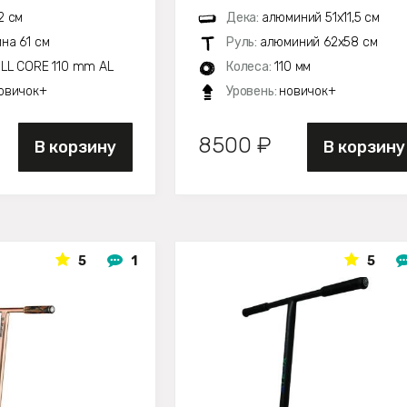
2 см
Дека:
алюминий 51х11,5 см
на 61 см
Руль:
алюминий 62х58 см
LL CORE 110 mm AL
Колеса:
110 мм
овичок+
Уровень:
новичок+
8500 ₽
В корзину
В корзину
5
1
5