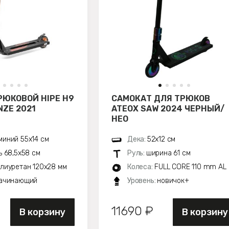
РЮКОВОЙ HIPE H9
САМОКАТ ДЛЯ ТРЮКОВ
ZE 2021
ATEOX SAW 2024 ЧЕРНЫЙ/
НЕО
иний 55х14 см
Дека:
52х12 см
ь 68,5х58 см
Руль:
ширина 61 см
лиуретан 120x28 мм
Колеса:
FULL CORE 110 mm AL
ачинающий
Уровень:
новичок+
11690 ₽
В корзину
В корзину