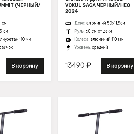
UMMIT (ЧЕРНЫЙ/
VOKUL SAGA ЧЕРНЫЙ/НЕО
2024
1 см
Дека:
алюминий 50х11,5см
5 см
Руль:
60 см от деки
лиуретан 110 мм
Колеса:
алюминий 110 мм
овичок
Уровень:
средний
13490 ₽
В корзину
В корзину