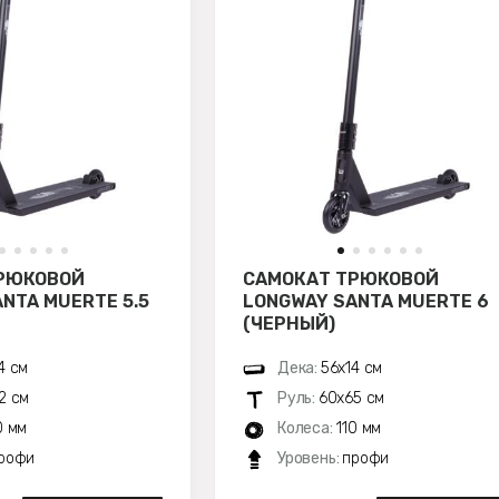
РЮКОВОЙ
САМОКАТ ТРЮКОВОЙ
NTA MUERTE 5.5
LONGWAY SANTA MUERTE 6
(ЧЕРНЫЙ)
4 см
Дека:
56х14 см
2 см
Руль:
60х65 см
0 мм
Колеса:
110 мм
рофи
Уровень:
профи