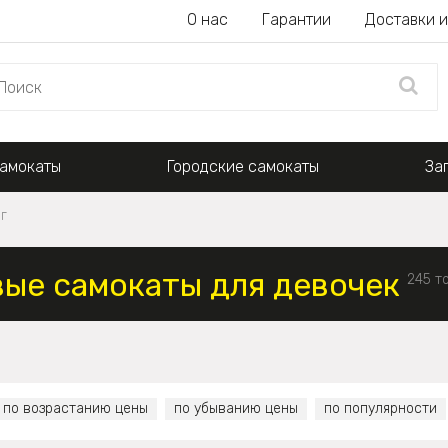
О нас
Гарантии
Доставки и
амокаты
Городские самокаты
За
г
ые самокаты для девочек
245 т
по возрастанию цены
по убыванию цены
по популярности