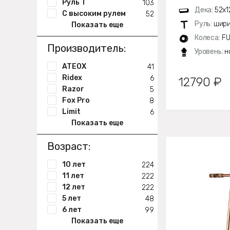
Руль Т
103
Дека:
52х1
С высоким рулем
52
Руль:
шири
Показать еще
Колеса:
FU
Производитель:
Уровень:
н
ATEOX
41
Ridex
6
12790 ₽
Razor
5
Fox Pro
8
Limit
6
Показать еще
Возраст:
10 лет
224
11 лет
222
12 лет
222
5 лет
48
6 лет
99
Показать еще