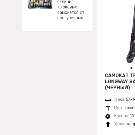
отличия
трюковых
самокатов от
прогулочных
САМОКАТ Т
LONGWAY SA
(ЧЕРНЫЙ)
Дека:
53х1
Руль:
56х6
Колеса:
11
Уровень:
п