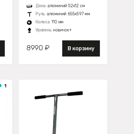
Дека:
алюминий 52х12 см
Руль:
алюминий 655х597 мм
Колеса:
110 мм
Уровень:
новичок+
8990 ₽
В корзину
1