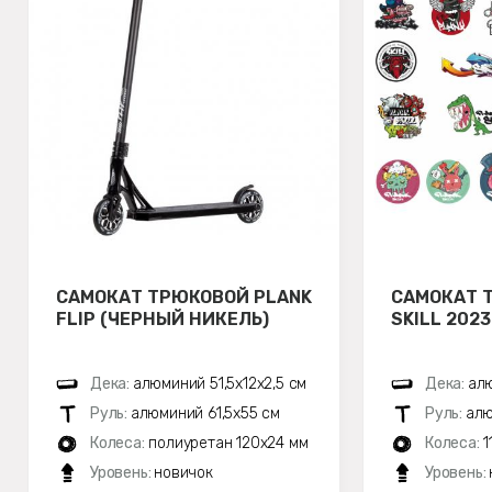
САМОКАТ ТРЮКОВОЙ PLANK
САМОКАТ 
FLIP (ЧЕРНЫЙ НИКЕЛЬ)
SKILL 202
Дека:
алюминий 51,5х12x2,5 см
Дека:
алю
Руль:
алюминий 61,5х55 см
Руль:
алю
Колеса:
полиуретан 120x24 мм
Колеса:
1
Уровень:
новичок
Уровень: