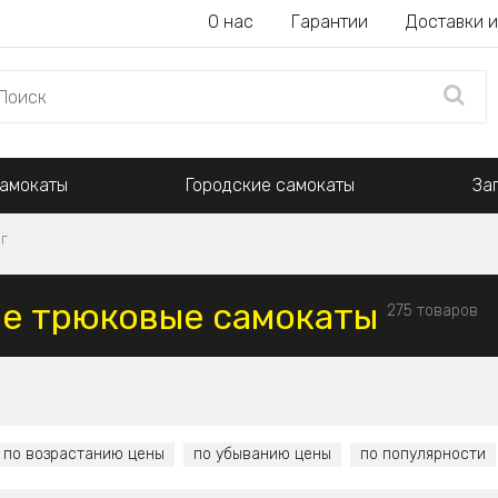
О нас
Гарантии
Доставки и
амокаты
Городские самокаты
За
г
е трюковые самокаты
275 товаров
по возрастанию цены
по убыванию цены
по популярности