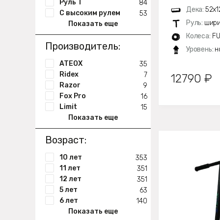
Руль Т
84
Дека:
52х1
С высоким рулем
53
Руль:
шири
Показать еще
Колеса:
FU
Производитель:
Уровень:
н
ATEOX
35
Ridex
7
12790 ₽
Razor
9
Fox Pro
16
Limit
15
Показать еще
Возраст:
10 лет
353
11 лет
351
12 лет
351
5 лет
63
6 лет
140
Показать еще