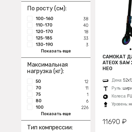
По росту (см):
100-160
38
110-170
40
120-170
18
125-185
33
130-190
3
Показать еще
САМОКАТ Д
ATEOX SAW
Максимальная
НЕО
нагрузка (кг):
Дека:
52х1
50
12
70
11
Руль:
шири
75
1
Колеса:
FU
80
6
Уровень:
н
100
226
Показать еще
11690 ₽
Тип компрессии: