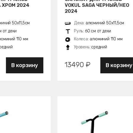
 ХРОМ 2024
VOKUL SAGA ЧЕРНЫЙ/НЕО
2024
иний 50х11,5см
Дека:
алюминий 50х11,5см
м от деки
Руль:
60 см от деки
юминий 110 мм
Колеса:
алюминий 110 мм
редний
Уровень:
средний
13490 ₽
В корзину
В корзину