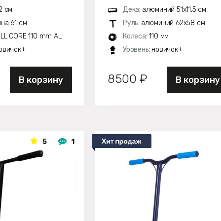
2 см
Дека:
алюминий 51х11,5 см
на 61 см
Руль:
алюминий 62х58 см
LL CORE 110 mm AL
Колеса:
110 мм
овичок+
Уровень:
новичок+
8500 ₽
В корзину
В корзину
5
1