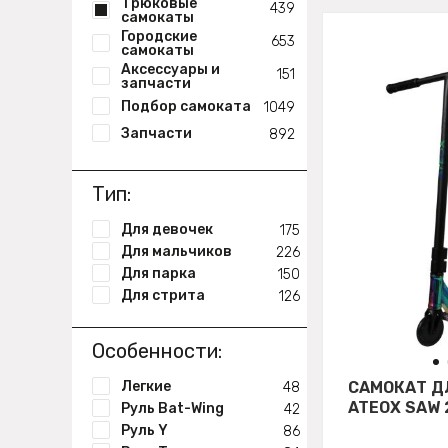
Трюковые
439
самокаты
Городские
653
самокаты
Аксессуары и
151
запчасти
Подбор самоката
1049
Запчасти
892
Тип:
Для девочек
175
Для мальчиков
226
Для парка
150
Для стрита
126
Особенности:
Легкие
САМОКАТ Д
48
ATEOX SAW 
Руль Bat-Wing
42
Руль Y
86