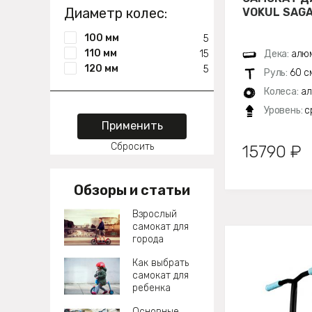
Диаметр колес:
VOKUL SAGA
100 мм
5
110 мм
15
Дека:
алюм
120 мм
5
Руль:
60 с
Колеса:
ал
Уровень:
с
Применить
Сбросить
15790 ₽
Обзоры и статьи
Взрослый
самокат для
города
Как выбрать
самокат для
ребенка
Основные