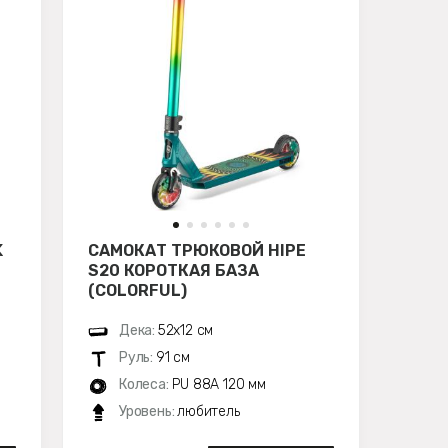
K
САМОКАТ ТРЮКОВОЙ HIPE
S20 КОРОТКАЯ БАЗА
(COLORFUL)
Дека:
52х12 см
Руль:
91 см
Колеса:
PU 88A 120 мм
Уровень:
любитель