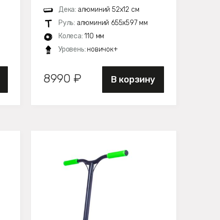
Дека:
алюминий 52х12 см
Руль:
алюминий 655х597 мм
Колеса:
110 мм
Уровень:
новичок+
8990 ₽
В корзину