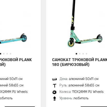
РЮКОВОЙ PLANK
САМОКАТ ТРЮКОВОЙ PLAN
ОЙ)
180 (БИРЮЗОВЫЙ)
иний 50х11 см
Дека:
алюминий 50х11 см
иний 58х55 см
Руль:
алюминий 58х55 см
0X24MM PU Wheels
Колеса:
110X24MM PU Wheels
юбитель
Уровень:
любитель