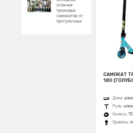
отличия
трюковых
самокатов от
прогулочных
САМОКАТ Т
180 (ГОЛУБ
Дека:
алюм
Руль:
алюм
Колеса:
11
Уровень:
л