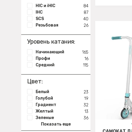
HIC и iHIC
84
IHC
87
SCS
40
Резьбовая
26
Уровень катания:
Начинающий
165
Профи
16
Средний
115
Цвет:
Белый
23
Голубой
19
Градиент
32
Желтый
13
Зеленые
36
Показать еще
САМОКАТ Д