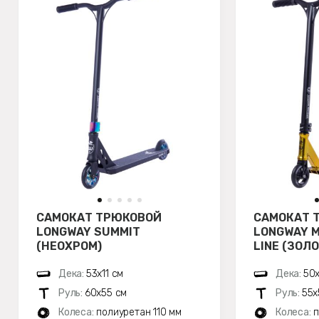
САМОКАТ ТРЮКОВОЙ
САМОКАТ 
LONGWAY SUMMIT
LONGWAY M
(НЕОХРОМ)
LINE (ЗОЛ
Дека:
53х11 см
Дека:
50х
Руль:
60х55 см
Руль:
55х
Колеса:
полиуретан 110 мм
Колеса:
п