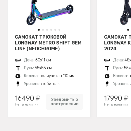
САМОКАТ ТРЮКОВОЙ
САМОКАТ 
LONGWAY METRO SHIFT GEM
LONGWAY K
LINE (NEOCHROME)
2024
Дека:
50х11 см
Дека:
48х
Руль:
55х55 см
Руль:
55х
Колеса:
полиуретан 110 мм
Колеса:
п
Уровень:
любитель
Уровень:
16490 ₽
17990 ₽
Уведомить о
поступлении
Нет в наличии
Нет в наличии