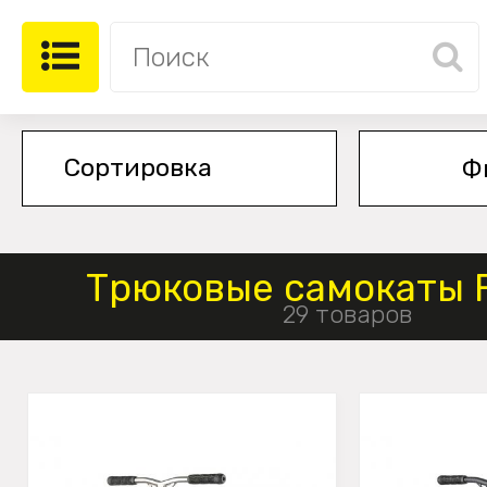
Ф
Трюковые самокаты F
29 товаров