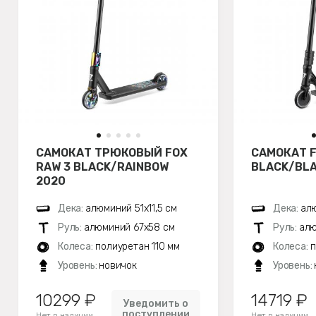
САМОКАТ ТРЮКОВЫЙ FOX
САМОКАТ F
RAW 3 BLACK/RAINBOW
BLACK/BLA
2020
Дека:
алюминий 51х11,5 см
Дека:
алю
Руль:
алюминий 67х58 см
Руль:
алю
Колеса:
полиуретан 110 мм
Колеса:
п
Уровень:
новичок
Уровень:
10299 ₽
14719 ₽
Уведомить о
поступлении
Нет в наличии
Нет в наличии