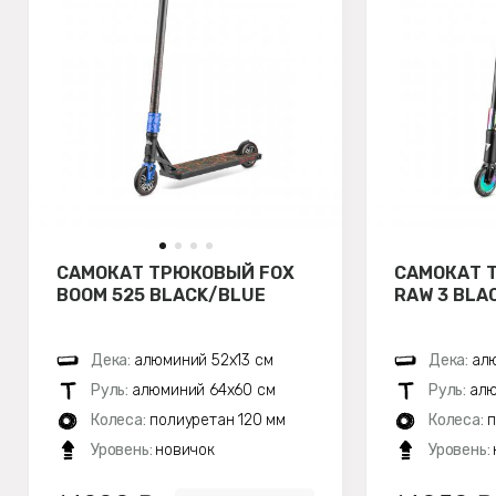
САМОКАТ ТРЮКОВЫЙ FOX
САМОКАТ 
BOOM 525 BLACK/BLUE
RAW 3 BL
Дека:
алюминий 52х13 см
Дека:
алю
Руль:
алюминий 64х60 см
Руль:
алю
Колеса:
полиуретан 120 мм
Колеса:
п
Уровень:
новичок
Уровень: